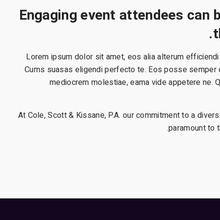
Engaging event attendees can be
t
Lorem ipsum dolor sit amet, eos alia alterum efficiend
Cums suasas eligendi perfecto te. Eos posse semper offi
mediocrem molestiae, eama vide appetere ne. Qui
At Cole, Scott & Kissane, P.A. our commitment to a divers
paramount to t