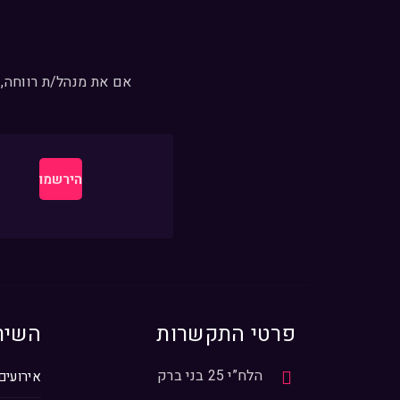
אם את מנהל/ת רווחה, 
פרטי התקשרות
השיר
הלח”י 25 בני ברק
אירועים