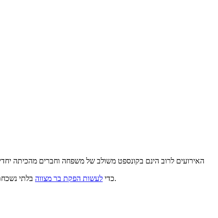
האירועים לרוב הינם בקונספט משולב של משפחה וחברים מהכיתה יחדיו,
סדנאות ג’אגלינג, צייר קריקטורות, עמדות קעקועי נצנצים, איפור ושיער ומגוון אטרקציות נוספות.
כדי
לעשות הפקת בר מצווה
בלתי נשכח